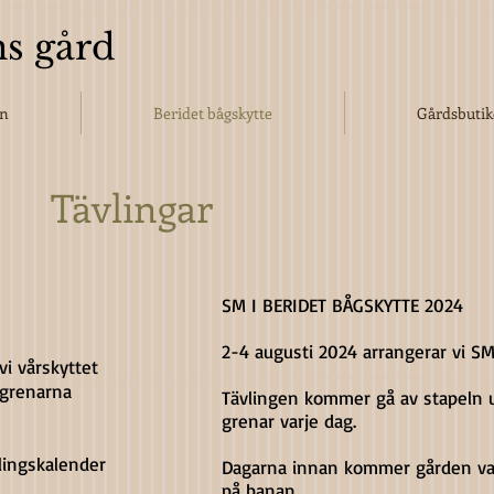
s gård
en
Beridet bågskytte
Gårdsbuti
Tävlingar
SM I BERIDET BÅGSKYTTE 2024
2-4 augusti 2024 arrangerar vi SM
vi vårskyttet
grenarna
Tävlingen kommer gå av stapeln 
grenar varje dag.
lingskalender
Dagarna innan kommer gården var
på banan.