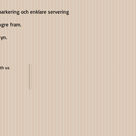
parkering och enklare servering
ngre fram.
nyn.
ith us